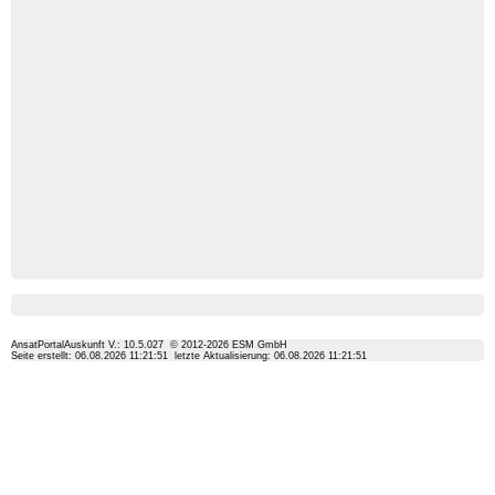
AnsatPortalAuskunft V.: 10.5.027
© 2012-
2026
ESM GmbH
Seite erstellt: 06.08.2026 11:21:51
letzte Aktualisierung: 06.08.2026 11:21:51